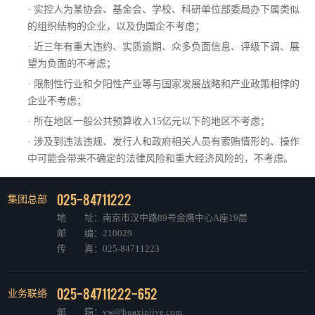
· 实控人为某协会、基金会、学校、科研单位部委局办下属类似
的组织结构的企业，以及伪国企不考虑；
· 近三年有重大违约、实质逾期、众多负面信息、评级下调、展
望为负面的不考虑；
· 限制性行业和夕阳性产业等与国家发展战略和产业政策相悖的
企业不考虑；
· 所在地区一般公共预算收入15亿元以下的地区不考虑；
· 涉及到违法违规、发行人和政府相关人员有索贿情形的、操作
中可能会带来不确定的法律风险和重大经济风险的，不考虑。
025-84711222
集团总部
地 址：南京市汉中路89号金鹰中心A座19层
邮 编：210029
传 真：025-84711223
025-84711222-652
业务联络
邮 箱：yw@huaxinjiye.com