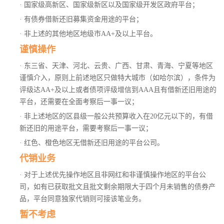
·
国家级高新区、国家级新区以及国家级开发区政府平台；
·
有债券借新还旧募集资金用途的平台；
·
非上述的其他地区地级市AA+及以上平台。
谨慎操作
· 东三省、天津、河北、云贵、广西、甘肃、青海、宁夏等地区
谨慎介入，原则上前述地区只做特大城市（如哈尔滨），条件为
评级达AA+及以上或者债项评级增信到AAA且有借新还旧用途的
平台，还需要在全面考察后一事一议；
· 非上述地区的区县级一般公共预算收入在20亿元以下的，有借
新还旧的用途平台，需要考察后一事一议；
· 红色、橙色地区无借新还旧用途的平台公司。
代销业务
· 对于上述优先操作地区且非网红和非谨慎操作地区的平台公
司，如有已获取批文且批文剩余期限大于四个月未销售的债券产
品，平台同意独家代销则可接该笔业务。
暂不考虑