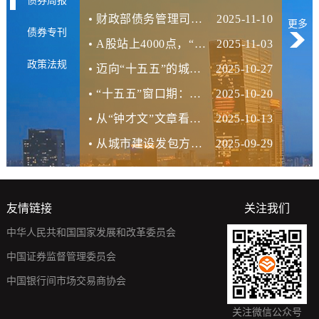
债券周报
财政部债务管理司亮相，城投转型迎来分水岭时刻！三大红利重构十万亿资金流向
2025-11-10
更多
债券专刊
A股站上4000点，“三化”战略下的城投转型盛宴
2025-11-03
政策法规
迈向“十五五”的城投新范式：四中全会后的黄金五年与资本新逻辑
2025-10-27
“十五五”窗口期：城投平台蝶变产业引擎的“五维价值重构”
2025-10-20
从“钟才文”文章看城投转型的启示：十五五规划前的资产重构与机遇
2025-10-13
从城市建设发包方到生态运营商：城投转型的未来图景
2025-09-29
友情链接
关注我们
中华人民共和国国家发展和改革委员会
中国证券监督管理委员会
中国银行间市场交易商协会
关注微信公众号