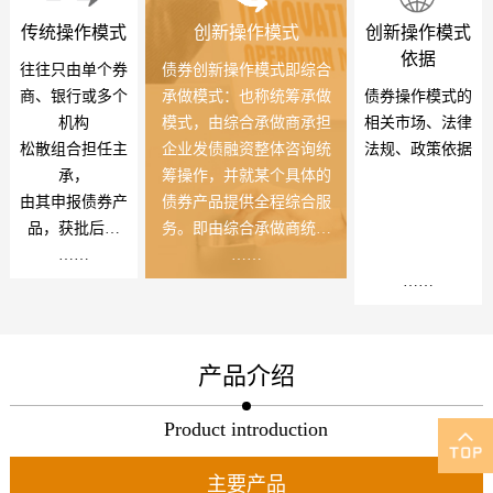
传统操作模式
创新操作模式
创新操作模式
依据
往往只由单个券
债券创新操作模式即综合
商、银行或多个
承做模式：也称统筹承做
债券操作模式的
机构
模式，由综合承做商承担
相关市场、法律
松散组合担任主
企业发债融资整体咨询统
法规、政策依据
承，
筹操作，并就某个具体的
由其申报债券产
债券产品提供全程综合服
品，获批后，
务。即由综合承做商统筹
靠其在市场上随
……
组织、协调券商、银行、
……
机募集发行。
可研、评级、审计、律所
……
等中介机构为企业发债服
务，对债券申报发行综合
效果整体把握、对发债总
产品介绍
体成本动态控制。综合承
做商不仅是为企业提供协
Product introduction
助申报等程序化服务，而
且还为企业提供融资基础
主要产品
诊断、事先监管沟通、梳